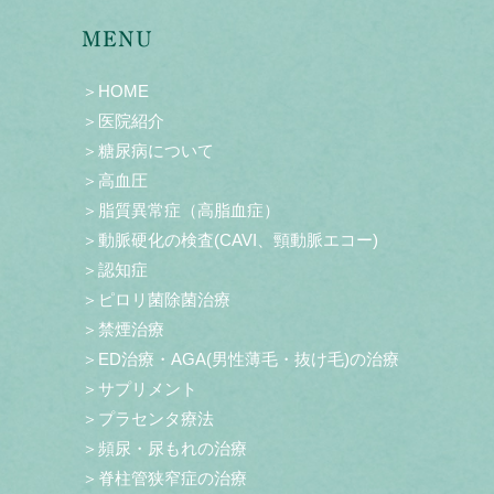
MENU
＞HOME
＞医院紹介
＞糖尿病について
＞高血圧
＞脂質異常症（高脂血症）
＞動脈硬化の検査(CAVI、頸動脈エコー)
＞認知症
＞ピロリ菌除菌治療
＞禁煙治療
＞ED治療・AGA(男性薄毛・抜け毛)の治療
＞サプリメント
＞プラセンタ療法
＞頻尿・尿もれの治療
＞脊柱管狭窄症の治療