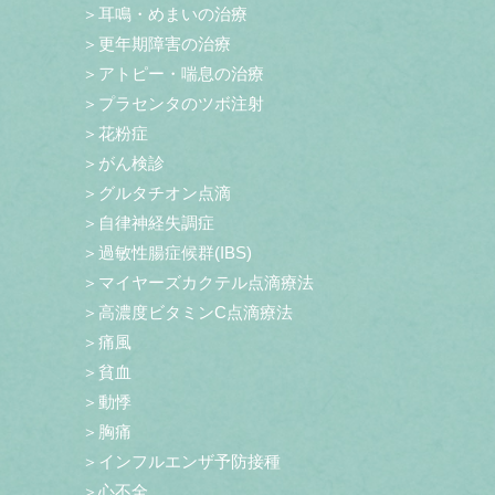
＞耳鳴・めまいの治療
＞更年期障害の治療
＞アトピー・喘息の治療
＞プラセンタのツボ注射
＞花粉症
＞がん検診
＞グルタチオン点滴
＞自律神経失調症
＞過敏性腸症候群(IBS)
＞マイヤーズカクテル点滴療法
＞高濃度ビタミンC点滴療法
＞痛風
＞貧血
＞動悸
＞胸痛
＞インフルエンザ予防接種
＞心不全