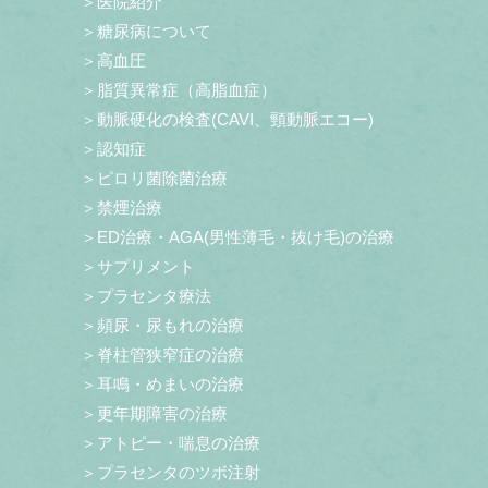
＞医院紹介
＞糖尿病について
＞高血圧
＞脂質異常症（高脂血症）
＞動脈硬化の検査(CAVI、頸動脈エコー)
＞認知症
＞ピロリ菌除菌治療
＞禁煙治療
＞ED治療・AGA(男性薄毛・抜け毛)の治療
＞サプリメント
＞プラセンタ療法
＞頻尿・尿もれの治療
＞脊柱管狭窄症の治療
＞耳鳴・めまいの治療
＞更年期障害の治療
＞アトピー・喘息の治療
＞プラセンタのツボ注射