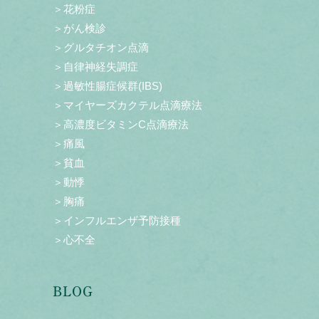
＞花粉症
＞がん検診
＞グルタチオン点滴
＞自律神経失調症
＞過敏性腸症候群(IBS)
＞マイヤーズカクテル点滴療法
＞高濃度ビタミンC点滴療法
＞痛風
＞貧血
＞動悸
＞胸痛
＞インフルエンザ予防接種
＞心不全
BLOG