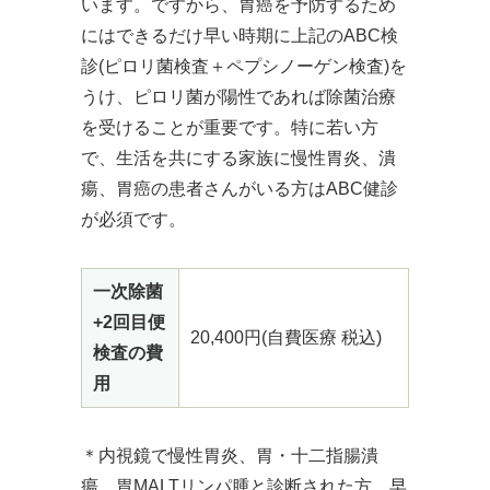
います。ですから、胃癌を予防するため
にはできるだけ早い時期に上記のABC検
診(ピロリ菌検査＋ペプシノーゲン検査)を
うけ、ピロリ菌が陽性であれば除菌治療
を受けることが重要です。特に若い方
で、生活を共にする家族に慢性胃炎、潰
瘍、胃癌の患者さんがいる方はABC健診
が必須です。
一次除菌
+2回目便
20,400円(自費医療 税込)
検査の費
用
＊内視鏡で慢性胃炎、胃・十二指腸潰
瘍、胃MALTリンパ腫と診断された方、早