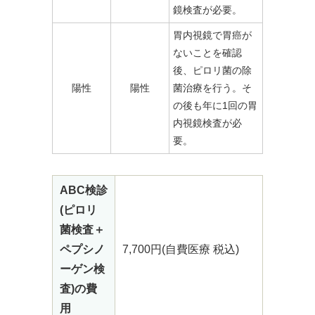
鏡検査が必要。
胃内視鏡で胃癌が
ないことを確認
後、ピロリ菌の除
陽性
陽性
菌治療を行う。そ
の後も年に1回の胃
内視鏡検査が必
要。
ABC検診
(ピロリ
菌検査＋
ペプシノ
7,700円(自費医療 税込)
ーゲン検
査)の費
用