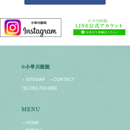
©小早川医院
＞SITEMAP
＞CONTACT
TEL:
052-752-0800
MENU
＞HOME