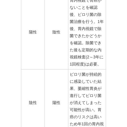
胃内視鏡で胃癌が
ないことを確認
後、ピロリ菌の除
菌治療を行う。1年
後、胃内視鏡で除
陽性
陰性
菌できたかどうか
を確認。除菌でき
た後も定期的な内
視鏡検査(2～3年に
1回程度)は必要。
ピロリ菌が持続的
に感染していた結
果、萎縮性胃炎が
進行してピロリ菌
陰性
陽性
が消えてしまった
可能性が高い。胃
癌のリスクは高い
ため年1回の胃内視