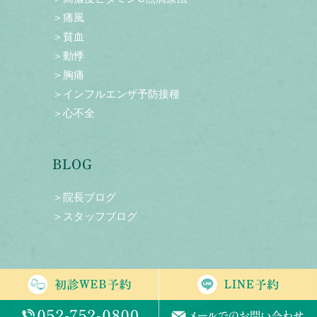
＞痛風
＞貧血
＞動悸
＞胸痛
＞インフルエンザ予防接種
＞心不全
BLOG
＞院長ブログ
＞スタッフブログ