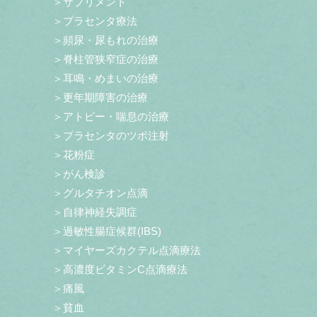
＞サプリメント
＞プラセンタ療法
＞頻尿・尿もれの治療
＞脊柱管狭窄症の治療
＞耳鳴・めまいの治療
＞更年期障害の治療
＞アトピー・喘息の治療
＞プラセンタのツボ注射
＞花粉症
＞がん検診
＞グルタチオン点滴
＞自律神経失調症
＞過敏性腸症候群(IBS)
＞マイヤーズカクテル点滴療法
＞高濃度ビタミンC点滴療法
＞痛風
＞貧血