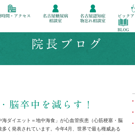
療時間・アクセス
名古屋糖尿病
名古屋認知症
ピックア
相談室
物忘れ相談室
BLOG
院長ブログ
・脳卒中を減らす！
中海ダイエット＝地中海食」が心血管疾患（心筋梗塞・脳
数多く発表されています。今年4月、世界で最も権威ある