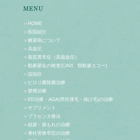
MENU
＞HOME
＞医院紹介
＞糖尿病について
＞高血圧
＞脂質異常症（高脂血症）
＞動脈硬化の検査(CAVI、頸動脈エコー)
＞認知症
＞ピロリ菌除菌治療
＞禁煙治療
＞ED治療・AGA(男性薄毛・抜け毛)の治療
＞サプリメント
＞プラセンタ療法
＞頻尿・尿もれの治療
＞脊柱管狭窄症の治療