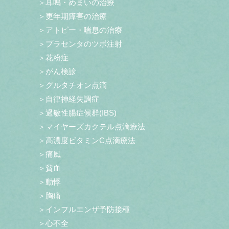
＞耳鳴・めまいの治療
＞更年期障害の治療
＞アトピー・喘息の治療
＞プラセンタのツボ注射
＞花粉症
＞がん検診
＞グルタチオン点滴
＞自律神経失調症
＞過敏性腸症候群(IBS)
＞マイヤーズカクテル点滴療法
＞高濃度ビタミンC点滴療法
＞痛風
＞貧血
＞動悸
＞胸痛
＞インフルエンザ予防接種
＞心不全