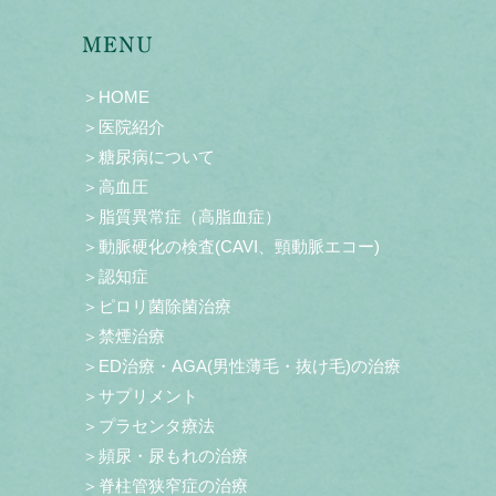
MENU
＞HOME
＞医院紹介
＞糖尿病について
＞高血圧
＞脂質異常症（高脂血症）
＞動脈硬化の検査(CAVI、頸動脈エコー)
＞認知症
＞ピロリ菌除菌治療
＞禁煙治療
＞ED治療・AGA(男性薄毛・抜け毛)の治療
＞サプリメント
＞プラセンタ療法
＞頻尿・尿もれの治療
＞脊柱管狭窄症の治療