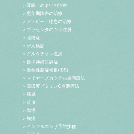
＞耳鳴・めまいの治療
＞更年期障害の治療
＞アトピー・喘息の治療
＞プラセンタのツボ注射
＞花粉症
＞がん検診
＞グルタチオン点滴
＞自律神経失調症
＞過敏性腸症候群(IBS)
＞マイヤーズカクテル点滴療法
＞高濃度ビタミンC点滴療法
＞痛風
＞貧血
＞動悸
＞胸痛
＞インフルエンザ予防接種