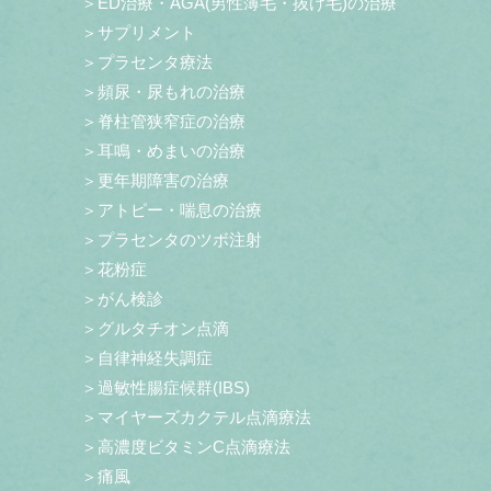
＞ED治療・AGA(男性薄毛・抜け毛)の治療
＞サプリメント
＞プラセンタ療法
＞頻尿・尿もれの治療
＞脊柱管狭窄症の治療
＞耳鳴・めまいの治療
＞更年期障害の治療
＞アトピー・喘息の治療
＞プラセンタのツボ注射
＞花粉症
＞がん検診
＞グルタチオン点滴
＞自律神経失調症
＞過敏性腸症候群(IBS)
＞マイヤーズカクテル点滴療法
＞高濃度ビタミンC点滴療法
＞痛風