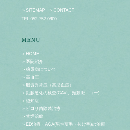
＞SITEMAP
＞CONTACT
TEL:
052-752-0800
MENU
＞HOME
＞医院紹介
＞糖尿病について
＞高血圧
＞脂質異常症（高脂血症）
＞動脈硬化の検査(CAVI、頸動脈エコー)
＞認知症
＞ピロリ菌除菌治療
＞禁煙治療
＞ED治療・AGA(男性薄毛・抜け毛)の治療