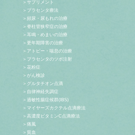
＞サプリメント
＞プラセンタ療法
＞頻尿・尿もれの治療
＞脊柱管狭窄症の治療
＞耳鳴・めまいの治療
＞更年期障害の治療
＞アトピー・喘息の治療
＞プラセンタのツボ注射
＞花粉症
＞がん検診
＞グルタチオン点滴
＞自律神経失調症
＞過敏性腸症候群(IBS)
＞マイヤーズカクテル点滴療法
＞高濃度ビタミンC点滴療法
＞痛風
＞貧血