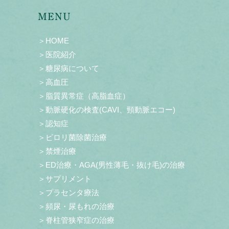
MENU
＞HOME
＞医院紹介
＞糖尿病について
＞高血圧
＞脂質異常症（高脂血症）
＞動脈硬化の検査(CAVI、頸動脈エコー)
＞認知症
＞ピロリ菌除菌治療
＞禁煙治療
＞ED治療・AGA(男性薄毛・抜け毛)の治療
＞サプリメント
＞プラセンタ療法
＞頻尿・尿もれの治療
＞脊柱管狭窄症の治療