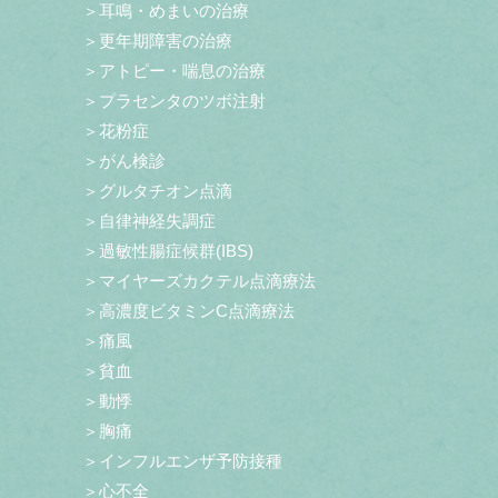
＞耳鳴・めまいの治療
＞更年期障害の治療
＞アトピー・喘息の治療
＞プラセンタのツボ注射
＞花粉症
＞がん検診
＞グルタチオン点滴
＞自律神経失調症
＞過敏性腸症候群(IBS)
＞マイヤーズカクテル点滴療法
＞高濃度ビタミンC点滴療法
＞痛風
＞貧血
＞動悸
＞胸痛
＞インフルエンザ予防接種
＞心不全