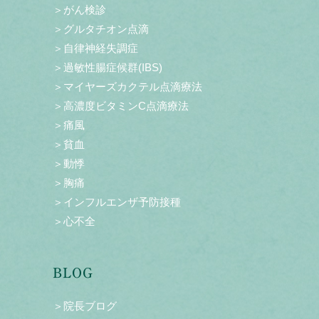
＞がん検診
＞グルタチオン点滴
＞自律神経失調症
＞過敏性腸症候群(IBS)
＞マイヤーズカクテル点滴療法
＞高濃度ビタミンC点滴療法
＞痛風
＞貧血
＞動悸
＞胸痛
＞インフルエンザ予防接種
＞心不全
BLOG
＞院長ブログ