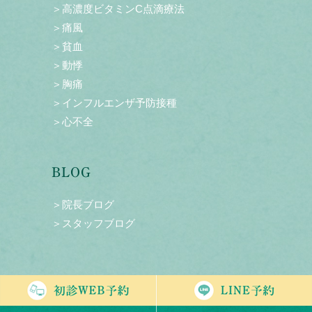
＞高濃度ビタミンC点滴療法
＞痛風
＞貧血
＞動悸
＞胸痛
＞インフルエンザ予防接種
＞心不全
BLOG
＞院長ブログ
＞スタッフブログ