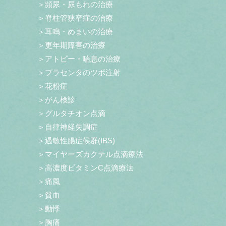
＞頻尿・尿もれの治療
＞脊柱管狭窄症の治療
＞耳鳴・めまいの治療
＞更年期障害の治療
＞アトピー・喘息の治療
＞プラセンタのツボ注射
＞花粉症
＞がん検診
＞グルタチオン点滴
＞自律神経失調症
＞過敏性腸症候群(IBS)
＞マイヤーズカクテル点滴療法
＞高濃度ビタミンC点滴療法
＞痛風
＞貧血
＞動悸
＞胸痛