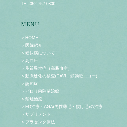
TEL:
052-752-0800
MENU
＞HOME
＞医院紹介
＞糖尿病について
＞高血圧
＞脂質異常症（高脂血症）
＞動脈硬化の検査(CAVI、頸動脈エコー)
＞認知症
＞ピロリ菌除菌治療
＞禁煙治療
＞ED治療・AGA(男性薄毛・抜け毛)の治療
＞サプリメント
＞プラセンタ療法