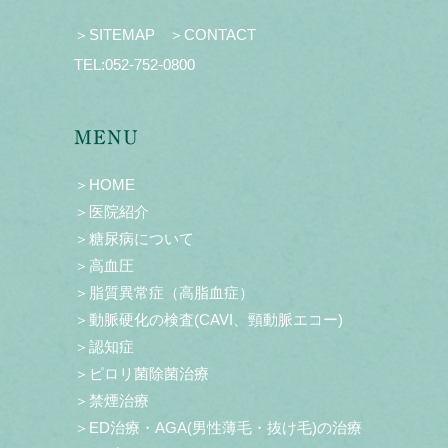
＞SITEMAP
＞CONTACT
TEL:
052-752-0800
MENU
＞HOME
＞医院紹介
＞糖尿病について
＞高血圧
＞脂質異常症（高脂血症）
＞動脈硬化の検査(CAVI、頸動脈エコー)
＞認知症
＞ピロリ菌除菌治療
＞禁煙治療
＞ED治療・AGA(男性薄毛・抜け毛)の治療