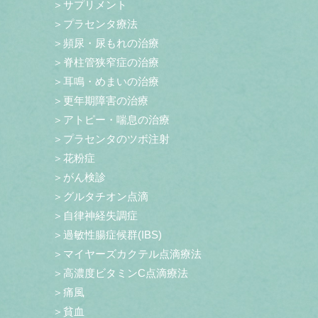
＞サプリメント
＞プラセンタ療法
＞頻尿・尿もれの治療
＞脊柱管狭窄症の治療
＞耳鳴・めまいの治療
＞更年期障害の治療
＞アトピー・喘息の治療
＞プラセンタのツボ注射
＞花粉症
＞がん検診
＞グルタチオン点滴
＞自律神経失調症
＞過敏性腸症候群(IBS)
＞マイヤーズカクテル点滴療法
＞高濃度ビタミンC点滴療法
＞痛風
＞貧血