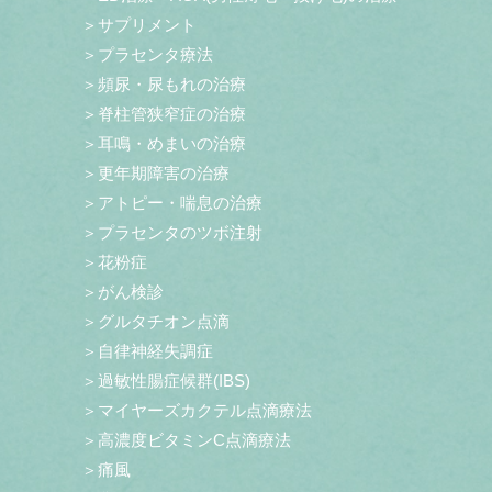
＞サプリメント
＞プラセンタ療法
＞頻尿・尿もれの治療
＞脊柱管狭窄症の治療
＞耳鳴・めまいの治療
＞更年期障害の治療
＞アトピー・喘息の治療
＞プラセンタのツボ注射
＞花粉症
＞がん検診
＞グルタチオン点滴
＞自律神経失調症
＞過敏性腸症候群(IBS)
＞マイヤーズカクテル点滴療法
＞高濃度ビタミンC点滴療法
＞痛風