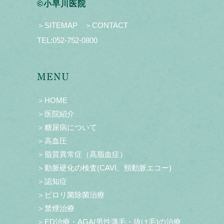
©小早川医院
＞SITEMAP
＞CONTACT
TEL:
052-752-0800
MENU
＞HOME
＞医院紹介
＞糖尿病について
＞高血圧
＞脂質異常症（高脂血症）
＞動脈硬化の検査(CAVI、頸動脈エコー)
＞認知症
＞ピロリ菌除菌治療
＞禁煙治療
＞ED治療・AGA(男性薄毛・抜け毛)の治療