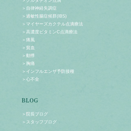
＞グルタチオン点滴
＞自律神経失調症
＞過敏性腸症候群(IBS)
＞マイヤーズカクテル点滴療法
＞高濃度ビタミンC点滴療法
＞痛風
＞貧血
＞動悸
＞胸痛
＞インフルエンザ予防接種
＞心不全
BLOG
＞院長ブログ
＞スタッフブログ