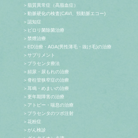
＞脂質異常症（高脂血症）
＞動脈硬化の検査(CAVI、頸動脈エコー)
＞認知症
＞ピロリ菌除菌治療
＞禁煙治療
＞ED治療・AGA(男性薄毛・抜け毛)の治療
＞サプリメント
＞プラセンタ療法
＞頻尿・尿もれの治療
＞脊柱管狭窄症の治療
＞耳鳴・めまいの治療
＞更年期障害の治療
＞アトピー・喘息の治療
＞プラセンタのツボ注射
＞花粉症
＞がん検診