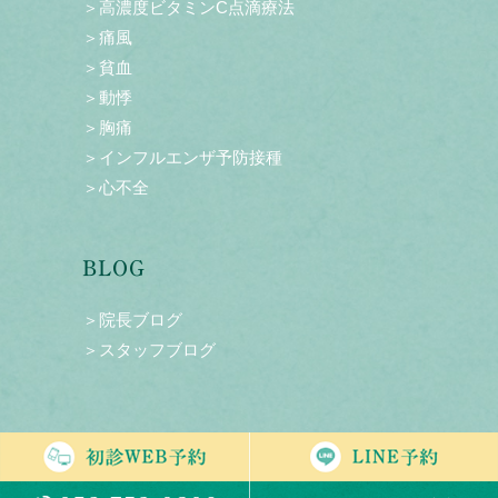
＞高濃度ビタミンC点滴療法
＞痛風
＞貧血
＞動悸
＞胸痛
＞インフルエンザ予防接種
＞心不全
BLOG
＞院長ブログ
＞スタッフブログ