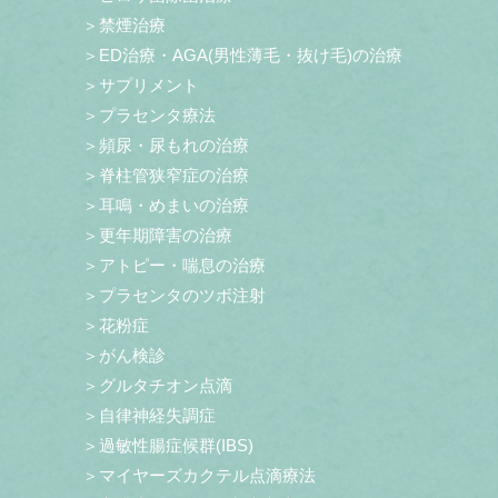
＞禁煙治療
＞ED治療・AGA(男性薄毛・抜け毛)の治療
＞サプリメント
＞プラセンタ療法
＞頻尿・尿もれの治療
＞脊柱管狭窄症の治療
＞耳鳴・めまいの治療
＞更年期障害の治療
＞アトピー・喘息の治療
＞プラセンタのツボ注射
＞花粉症
＞がん検診
＞グルタチオン点滴
＞自律神経失調症
＞過敏性腸症候群(IBS)
＞マイヤーズカクテル点滴療法