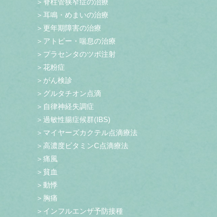
＞脊柱管狭窄症の治療
＞耳鳴・めまいの治療
＞更年期障害の治療
＞アトピー・喘息の治療
＞プラセンタのツボ注射
＞花粉症
＞がん検診
＞グルタチオン点滴
＞自律神経失調症
＞過敏性腸症候群(IBS)
＞マイヤーズカクテル点滴療法
＞高濃度ビタミンC点滴療法
＞痛風
＞貧血
＞動悸
＞胸痛
＞インフルエンザ予防接種