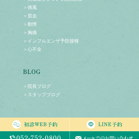
＞痛風
＞貧血
＞動悸
＞胸痛
＞インフルエンザ予防接種
＞心不全
BLOG
＞院長ブログ
＞スタッフブログ