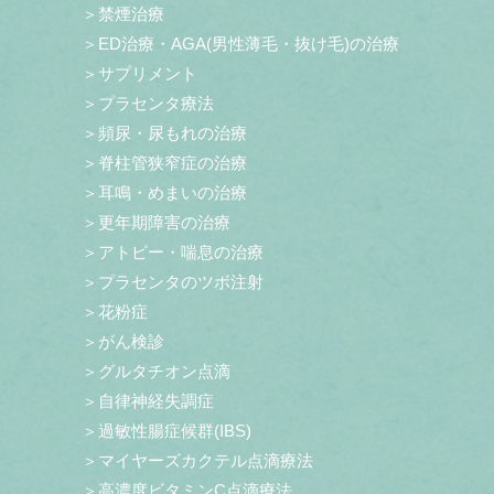
＞禁煙治療
＞ED治療・AGA(男性薄毛・抜け毛)の治療
＞サプリメント
＞プラセンタ療法
＞頻尿・尿もれの治療
＞脊柱管狭窄症の治療
＞耳鳴・めまいの治療
＞更年期障害の治療
＞アトピー・喘息の治療
＞プラセンタのツボ注射
＞花粉症
＞がん検診
＞グルタチオン点滴
＞自律神経失調症
＞過敏性腸症候群(IBS)
＞マイヤーズカクテル点滴療法
＞高濃度ビタミンC点滴療法