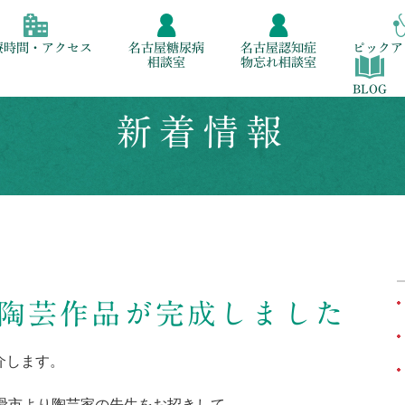
療時間・アクセス
名古屋糖尿病
名古屋認知症
ピックア
相談室
物忘れ相談室
BLOG
新着情報
陶芸作品が完成しました
介します。
滑市より陶芸家の先生をお招きして