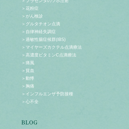
＞プラセンタのツボ注射
＞花粉症
＞がん検診
＞グルタチオン点滴
＞自律神経失調症
＞過敏性腸症候群(IBS)
＞マイヤーズカクテル点滴療法
＞高濃度ビタミンC点滴療法
＞痛風
＞貧血
＞動悸
＞胸痛
＞インフルエンザ予防接種
＞心不全
BLOG