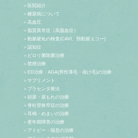
＞医院紹介
＞糖尿病について
＞高血圧
＞脂質異常症（高脂血症）
＞動脈硬化の検査(CAVI、頸動脈エコー)
＞認知症
＞ピロリ菌除菌治療
＞禁煙治療
＞ED治療・AGA(男性薄毛・抜け毛)の治療
＞サプリメント
＞プラセンタ療法
＞頻尿・尿もれの治療
＞脊柱管狭窄症の治療
＞耳鳴・めまいの治療
＞更年期障害の治療
＞アトピー・喘息の治療