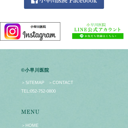
©小早川医院
＞SITEMAP
＞CONTACT
TEL:
052-752-0800
MENU
＞HOME