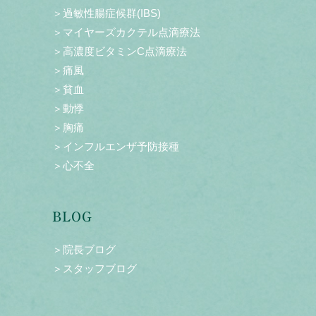
＞過敏性腸症候群(IBS)
＞マイヤーズカクテル点滴療法
＞高濃度ビタミンC点滴療法
＞痛風
＞貧血
＞動悸
＞胸痛
＞インフルエンザ予防接種
＞心不全
BLOG
＞院長ブログ
＞スタッフブログ