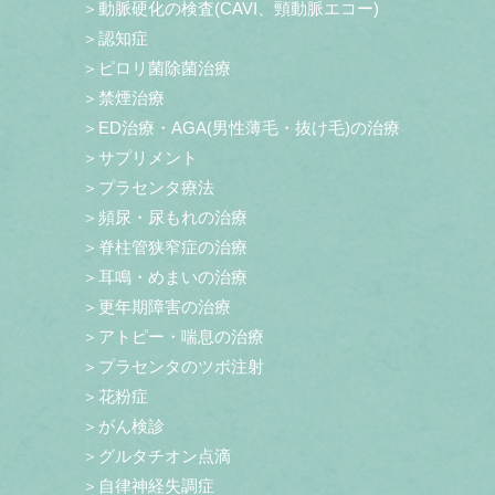
＞動脈硬化の検査(CAVI、頸動脈エコー)
＞認知症
＞ピロリ菌除菌治療
＞禁煙治療
＞ED治療・AGA(男性薄毛・抜け毛)の治療
＞サプリメント
＞プラセンタ療法
＞頻尿・尿もれの治療
＞脊柱管狭窄症の治療
＞耳鳴・めまいの治療
＞更年期障害の治療
＞アトピー・喘息の治療
＞プラセンタのツボ注射
＞花粉症
＞がん検診
＞グルタチオン点滴
＞自律神経失調症