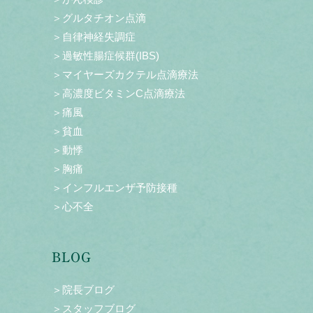
＞グルタチオン点滴
＞自律神経失調症
＞過敏性腸症候群(IBS)
＞マイヤーズカクテル点滴療法
＞高濃度ビタミンC点滴療法
＞痛風
＞貧血
＞動悸
＞胸痛
＞インフルエンザ予防接種
＞心不全
BLOG
＞院長ブログ
＞スタッフブログ