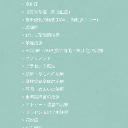
＞高血圧
＞脂質異常症（高脂血症）
＞動脈硬化の検査(CAVI、頸動脈エコー)
＞認知症
＞ピロリ菌除菌治療
＞禁煙治療
＞ED治療・AGA(男性薄毛・抜け毛)の治療
＞サプリメント
＞プラセンタ療法
＞頻尿・尿もれの治療
＞脊柱管狭窄症の治療
＞耳鳴・めまいの治療
＞更年期障害の治療
＞アトピー・喘息の治療
＞プラセンタのツボ注射
＞花粉症
＞がん検診