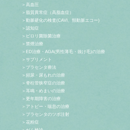
＞高血圧
＞脂質異常症（高脂血症）
＞動脈硬化の検査(CAVI、頸動脈エコー)
＞認知症
＞ピロリ菌除菌治療
＞禁煙治療
＞ED治療・AGA(男性薄毛・抜け毛)の治療
＞サプリメント
＞プラセンタ療法
＞頻尿・尿もれの治療
＞脊柱管狭窄症の治療
＞耳鳴・めまいの治療
＞更年期障害の治療
＞アトピー・喘息の治療
＞プラセンタのツボ注射
＞花粉症
＞がん検診