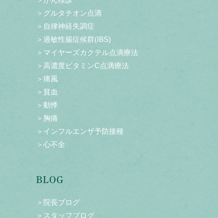
＞グルタチオン点滴
＞自律神経失調症
＞過敏性腸症候群(IBS)
＞マイヤーズカクテル点滴療法
＞高濃度ビタミンC点滴療法
＞痛風
＞貧血
＞動悸
＞胸痛
＞インフルエンザ予防接種
＞心不全
BLOG
＞院長ブログ
＞スタッフブログ