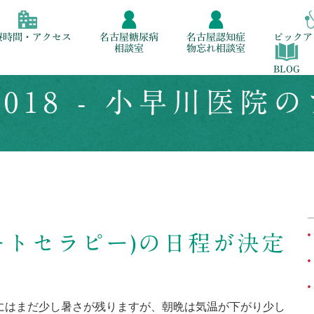
療時間・アクセス
名古屋糖尿病
名古屋認知症
ピックア
相談室
物忘れ相談室
BLOG
 2018 - 小早川医院
ートセラピー)の日程が決定
にはまだ少し暑さが残りますが、朝晩は気温が下がり少し