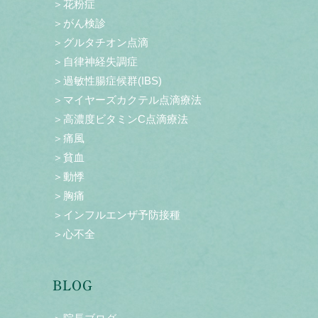
＞花粉症
＞がん検診
＞グルタチオン点滴
＞自律神経失調症
＞過敏性腸症候群(IBS)
＞マイヤーズカクテル点滴療法
＞高濃度ビタミンC点滴療法
＞痛風
＞貧血
＞動悸
＞胸痛
＞インフルエンザ予防接種
＞心不全
BLOG