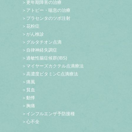
＞更年期障害の治療
＞アトピー・喘息の治療
＞プラセンタのツボ注射
＞花粉症
＞がん検診
＞グルタチオン点滴
＞自律神経失調症
＞過敏性腸症候群(IBS)
＞マイヤーズカクテル点滴療法
＞高濃度ビタミンC点滴療法
＞痛風
＞貧血
＞動悸
＞胸痛
＞インフルエンザ予防接種
＞心不全