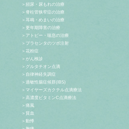
＞頻尿・尿もれの治療
＞脊柱管狭窄症の治療
＞耳鳴・めまいの治療
＞更年期障害の治療
＞アトピー・喘息の治療
＞プラセンタのツボ注射
＞花粉症
＞がん検診
＞グルタチオン点滴
＞自律神経失調症
＞過敏性腸症候群(IBS)
＞マイヤーズカクテル点滴療法
＞高濃度ビタミンC点滴療法
＞痛風
＞貧血
＞動悸
＞胸痛