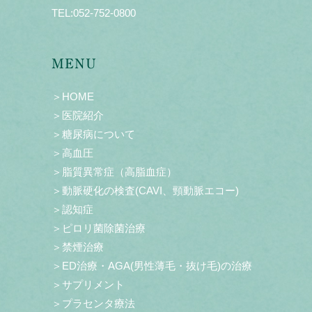
TEL:
052-752-0800
MENU
＞HOME
＞医院紹介
＞糖尿病について
＞高血圧
＞脂質異常症（高脂血症）
＞動脈硬化の検査(CAVI、頸動脈エコー)
＞認知症
＞ピロリ菌除菌治療
＞禁煙治療
＞ED治療・AGA(男性薄毛・抜け毛)の治療
＞サプリメント
＞プラセンタ療法