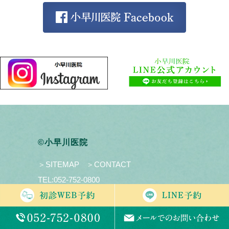
©小早川医院
＞SITEMAP
＞CONTACT
TEL:
052-752-0800
MENU