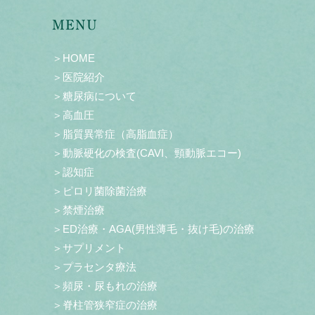
MENU
＞HOME
＞医院紹介
＞糖尿病について
＞高血圧
＞脂質異常症（高脂血症）
＞動脈硬化の検査(CAVI、頸動脈エコー)
＞認知症
＞ピロリ菌除菌治療
＞禁煙治療
＞ED治療・AGA(男性薄毛・抜け毛)の治療
＞サプリメント
＞プラセンタ療法
＞頻尿・尿もれの治療
＞脊柱管狭窄症の治療