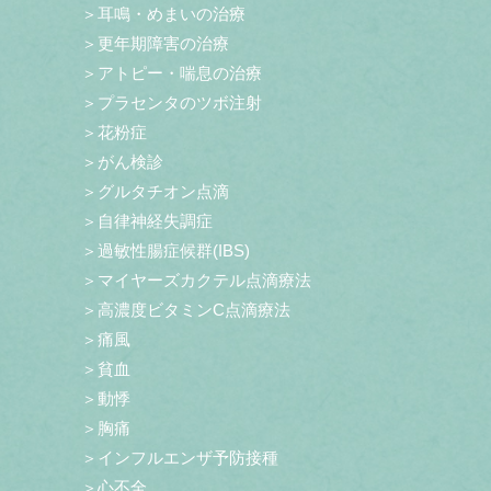
＞耳鳴・めまいの治療
＞更年期障害の治療
＞アトピー・喘息の治療
＞プラセンタのツボ注射
＞花粉症
＞がん検診
＞グルタチオン点滴
＞自律神経失調症
＞過敏性腸症候群(IBS)
＞マイヤーズカクテル点滴療法
＞高濃度ビタミンC点滴療法
＞痛風
＞貧血
＞動悸
＞胸痛
＞インフルエンザ予防接種
＞心不全