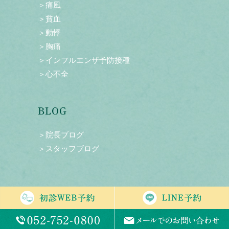
＞痛風
＞貧血
＞動悸
＞胸痛
＞インフルエンザ予防接種
＞心不全
BLOG
＞院長ブログ
＞スタッフブログ