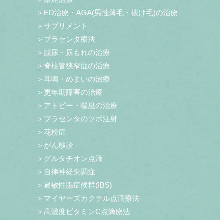
＞ED治療・AGA(男性薄毛・抜け毛)の治療
＞サプリメント
＞プラセンタ療法
＞頻尿・尿もれの治療
＞脊柱管狭窄症の治療
＞耳鳴・めまいの治療
＞更年期障害の治療
＞アトピー・喘息の治療
＞プラセンタのツボ注射
＞花粉症
＞がん検診
＞グルタチオン点滴
＞自律神経失調症
＞過敏性腸症候群(IBS)
＞マイヤーズカクテル点滴療法
＞高濃度ビタミンC点滴療法