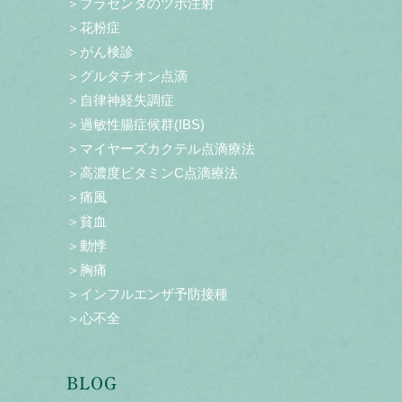
＞プラセンタのツボ注射
＞花粉症
＞がん検診
＞グルタチオン点滴
＞自律神経失調症
＞過敏性腸症候群(IBS)
＞マイヤーズカクテル点滴療法
＞高濃度ビタミンC点滴療法
＞痛風
＞貧血
＞動悸
＞胸痛
＞インフルエンザ予防接種
＞心不全
BLOG