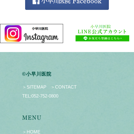
©小早川医院
＞SITEMAP
＞CONTACT
TEL:
052-752-0800
MENU
＞HOME