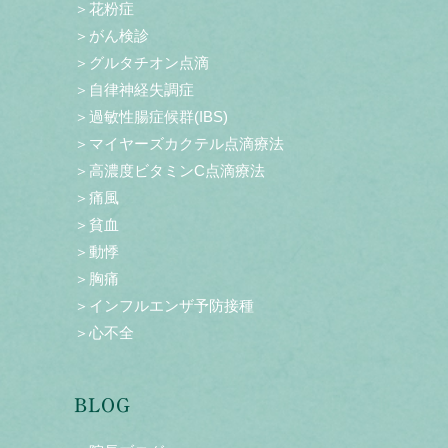
＞花粉症
＞がん検診
＞グルタチオン点滴
＞自律神経失調症
＞過敏性腸症候群(IBS)
＞マイヤーズカクテル点滴療法
＞高濃度ビタミンC点滴療法
＞痛風
＞貧血
＞動悸
＞胸痛
＞インフルエンザ予防接種
＞心不全
BLOG