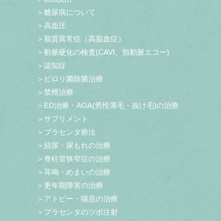
＞糖尿病について
＞高血圧
＞脂質異常症（高脂血症）
＞動脈硬化の検査(CAVI、頸動脈エコー)
＞認知症
＞ピロリ菌除菌治療
＞禁煙治療
＞ED治療・AGA(男性薄毛・抜け毛)の治療
＞サプリメント
＞プラセンタ療法
＞頻尿・尿もれの治療
＞脊柱管狭窄症の治療
＞耳鳴・めまいの治療
＞更年期障害の治療
＞アトピー・喘息の治療
＞プラセンタのツボ注射