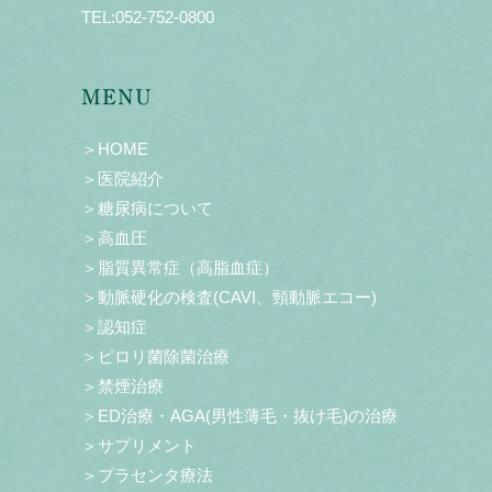
TEL:
052-752-0800
MENU
＞HOME
＞医院紹介
＞糖尿病について
＞高血圧
＞脂質異常症（高脂血症）
＞動脈硬化の検査(CAVI、頸動脈エコー)
＞認知症
＞ピロリ菌除菌治療
＞禁煙治療
＞ED治療・AGA(男性薄毛・抜け毛)の治療
＞サプリメント
＞プラセンタ療法