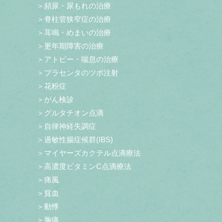
＞頻尿・尿もれの治療
＞脊柱管狭窄症の治療
＞耳鳴・めまいの治療
＞更年期障害の治療
＞アトピー・喘息の治療
＞プラセンタのツボ注射
＞花粉症
＞がん検診
＞グルタチオン点滴
＞自律神経失調症
＞過敏性腸症候群(IBS)
＞マイヤーズカクテル点滴療法
＞高濃度ビタミンC点滴療法
＞痛風
＞貧血
＞動悸
＞胸痛