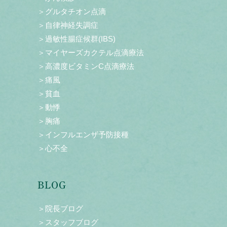
＞グルタチオン点滴
＞自律神経失調症
＞過敏性腸症候群(IBS)
＞マイヤーズカクテル点滴療法
＞高濃度ビタミンC点滴療法
＞痛風
＞貧血
＞動悸
＞胸痛
＞インフルエンザ予防接種
＞心不全
BLOG
＞院長ブログ
＞スタッフブログ