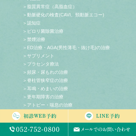
＞脂質異常症（高脂血症）
＞動脈硬化の検査(CAVI、頸動脈エコー)
＞認知症
＞ピロリ菌除菌治療
＞禁煙治療
＞ED治療・AGA(男性薄毛・抜け毛)の治療
＞サプリメント
＞プラセンタ療法
＞頻尿・尿もれの治療
＞脊柱管狭窄症の治療
＞耳鳴・めまいの治療
＞更年期障害の治療
＞アトピー・喘息の治療
＞プラセンタのツボ注射
＞花粉症
＞がん検診