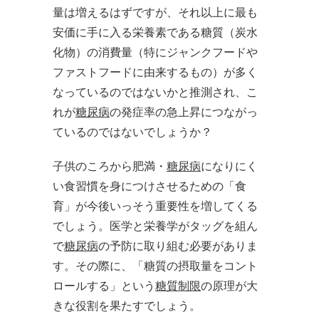
量は増えるはずですが、それ以上に最も
安価に手に入る栄養素である糖質（炭水
化物）の消費量（特にジャンクフードや
ファストフードに由来するもの）が多く
なっているのではないかと推測され、こ
れが
糖尿病
の発症率の急上昇につながっ
ているのではないでしょうか？
子供のころから肥満・
糖尿病
になりにく
い食習慣を身につけさせるための「食
育」が今後いっそう重要性を増してくる
でしょう。医学と栄養学がタッグを組ん
で
糖尿病
の予防に取り組む必要がありま
す。その際に、「糖質の摂取量をコント
ロールする」という
糖質制限
の原理が大
きな役割を果たすでしょう。