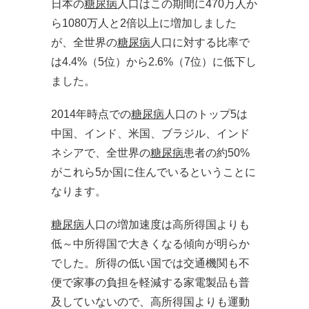
日本の
糖尿病
人口はこの期間に470万人か
ら1080万人と2倍以上に増加しました
が、全世界の
糖尿病
人口に対する比率で
は4.4%（5位）から2.6%（7位）に低下し
ました。
2014年時点での
糖尿病
人口のトップ5は
中国、インド、米国、ブラジル、インド
ネシアで、全世界の
糖尿病
患者の約50%
がこれら5か国に住んでいるということに
なります。
糖尿病
人口の増加速度は高所得国よりも
低～中所得国で大きくなる傾向が明らか
でした。所得の低い国では交通機関も不
便で家事の負担を軽減する家電製品も普
及していないので、高所得国よりも運動