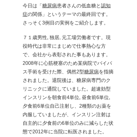
今日は「
糖尿病
患者さんの低血糖と
認知
症
の関係」というテーマの最終回です。
さっそく3例目の実例をご紹介します。
７１歳男性, 独居, 元工場労働者です。現
役時代は非常にまじめで仕事熱心な方
で、会社から表彰された事もあります。
2008年に心筋梗塞のため某病院でバイパ
ス手術を受けた際、偶然2型
糖尿病
を指摘
されました。退院後は、糖尿病専門のク
リニックに通院していました。超速効型
インスリンを朝食前4単位, 昼食前6単位,
夕食前6単位自己注射し、2種類のお薬を
内服していましたが、インスリン注射は
自主的に夕食前の6単位のみに減らした状
態で2012年に当院に転医されました。