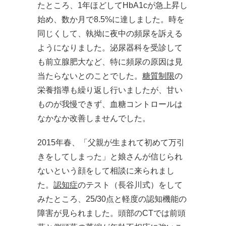
たところ、1年ほどしてHbA1cが急上昇し
始め、数か月で8.5%に達しました。時を
同じくして、執拗に夜中の頻尿を訴える
ようになりました。泌尿器科を受診して
も前立腺肥大など、特に頻尿の原因は見
当たらないとのことでした。
糖質制限
の
栄養指導も繰り返し行いましたが、甘い
ものが我慢できず、血糖コントロールは
なかなか改善しませんでした。
2015年春、「父親が生まれて初めて万引
きをしてしまった」と娘さんが信じられ
ないという顔をして相談に来られまし
た。
認知症
のテスト（長谷川式）をして
みたところ、25/30点と軽度の認知機能の
障害が見られました。頭部のCTでは前頭