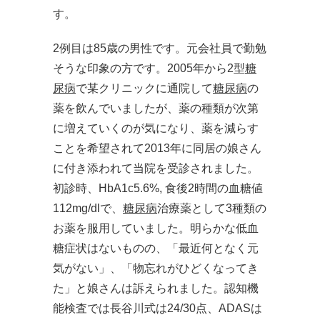
す。
2例目は85歳の男性です。元会社員で勤勉
そうな印象の方です。2005年から2型
糖
尿病
で某クリニックに通院して
糖尿病
の
薬を飲んでいましたが、薬の種類が次第
に増えていくのが気になり、薬を減らす
ことを希望されて2013年に同居の娘さん
に付き添われて当院を受診されました。
初診時、HbA1c5.6%, 食後2時間の血糖値
112mg/dlで、
糖尿病
治療薬として3種類の
お薬を服用していました。明らかな低血
糖症状はないものの、「最近何となく元
気がない」、「物忘れがひどくなってき
た」と娘さんは訴えられました。認知機
能検査では長谷川式は24/30点、ADASは