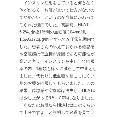
「インスリン注射をしていると何となく
体がだるく、お腹が空いて仕方がないの
でやめたい」というのが当院にかわって
こられた理由でした。初診時、HbA1c
6.2%, 食後1時間の血糖値 104mg/dl,
1,5AG17.5μg/mlとすべてが正常範囲内で
した。患者さんの訴えておられる倦怠感
や空腹感は低血糖が原因である可能性が
高いと考え、インスリンを中止して内服
薬の内、1種類も徐々に減らして中止とし
ました。代わりに低血糖を起こしにくい
別のお薬を内服してもらいました。この
結果、倦怠感や空腹感は消失し、HbA1c
は少し上がって6.5～7.0%になりました。
「あなたのお歳ならHbA1cはこのくらい
で十分ですよ」と説明して経過を見てい