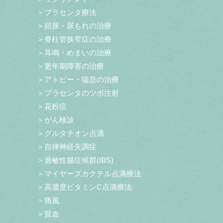
＞プラセンタ療法
＞頻尿・尿もれの治療
＞脊柱管狭窄症の治療
＞耳鳴・めまいの治療
＞更年期障害の治療
＞アトピー・喘息の治療
＞プラセンタのツボ注射
＞花粉症
＞がん検診
＞グルタチオン点滴
＞自律神経失調症
＞過敏性腸症候群(IBS)
＞マイヤーズカクテル点滴療法
＞高濃度ビタミンC点滴療法
＞痛風
＞貧血