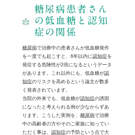
糖尿病患者さん
の低血糖と認知
症の関係
糖尿病
で治療中の患者さんが低血糖発作
を一度でも起こすと、6年以内に
認知症
を
発症する危険性が2倍になるというデータ
があります。これ以外にも、低血糖が
認
知症
のリスクを高めるという論文が数多
く発表されています。
当院の外来でも、低血糖が
認知症
の誘因
になったと考えられる例が少なからずあ
ります。こうした実例を、
糖尿病
で治療
中の高齢者の方やそのご家族に知ってい
ただく事は、
認知症
の予防という点で大