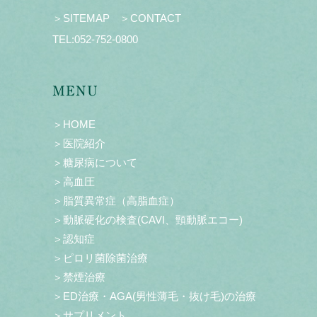
＞SITEMAP
＞CONTACT
TEL:
052-752-0800
MENU
＞HOME
＞医院紹介
＞糖尿病について
＞高血圧
＞脂質異常症（高脂血症）
＞動脈硬化の検査(CAVI、頸動脈エコー)
＞認知症
＞ピロリ菌除菌治療
＞禁煙治療
＞ED治療・AGA(男性薄毛・抜け毛)の治療
＞サプリメント