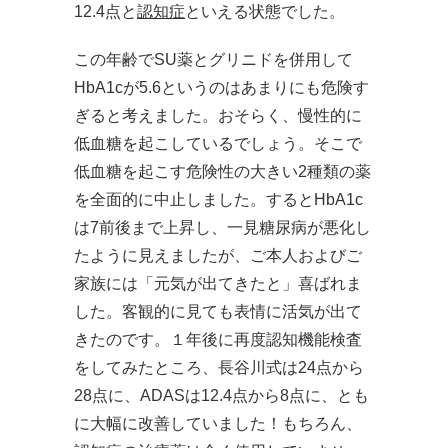
12.4点と
認知症
といえる状態でした。
この年齢でSU薬とグリニドを併用して
HbA1cが5.6というのはあまりにも危険す
ぎると考えました。おそらく、慢性的に
低血糖を起こしているでしょう。そこで
低血糖を起こす危険性の大きい2種類の薬
を全面的に中止しました。するとHbA1c
は7前後まで上昇し、一見糖尿病が悪化し
たように見えましたが、ご本人およびご
家族には「元気が出てきたと」喜ばれま
した。客観的に見ても表情に活気が出て
きたのです。１年後に再度認知機能検査
をしてみたところ、長谷川式は24点から
28点に、ADASは12.4点から8点に、とも
に大幅に改善していました！もちろん、