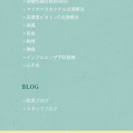
＞過敏性腸症候群(IBS)
＞マイヤーズカクテル点滴療法
＞高濃度ビタミンC点滴療法
＞痛風
＞貧血
＞動悸
＞胸痛
＞インフルエンザ予防接種
＞心不全
BLOG
＞院長ブログ
＞スタッフブログ